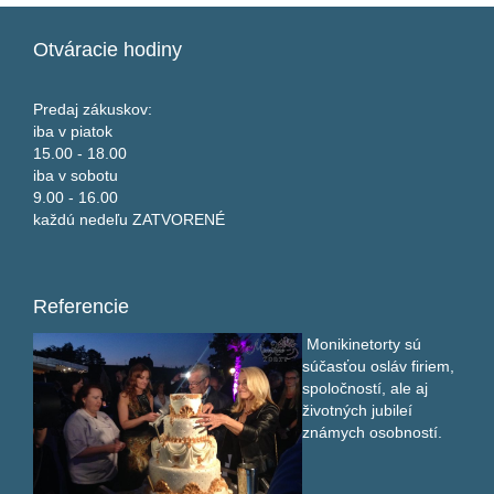
Otváracie
hodiny
Predaj zákuskov:
iba v piatok
15.00 - 18.00
iba v sobotu
9.00 - 16.00
každú nedeľu ZATVORENÉ
Referencie
Monikinetorty sú
súčasťou osláv firiem,
spoločností, ale aj
životných jubileí
známych osobností.