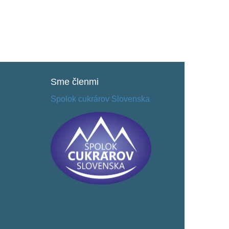
Sme
členmi
Spolok cukrárov Slovenska