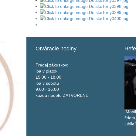
Otváracie
hodiny
Refe
Predaj zákuskov:
iba v piatok
15.00 - 18.00
iba v sobotu
9.00 - 16.00
každú nedeľu ZATVORENÉ
Monik
firiem
jubil