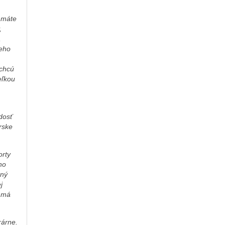
h máte
,
,
keho
 chcú
eľkou
dosť
rske
orty
ho
tný
j
a má
rárne.