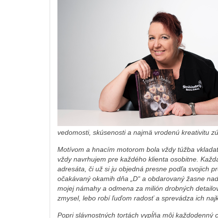
vedomosti, skúsenosti a najmä vrodenú kreativitu zúr
Motívom a hnacím motorom bola vždy túžba vkladať mô
vždy navrhujem pre každého klienta osobitne. Každá 
adresáta, či už si ju objedná presne podľa svojich
očakávaný okamih dňa „D“ a obdarovaný žasne nad s
mojej námahy a odmena za milión drobných detailov 
zmysel, lebo robí ľuďom radosť a sprevádza ich najk
Popri slávnostných tortách vypĺňa môj každodenný c