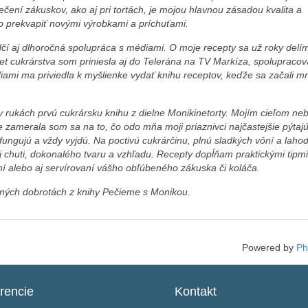
ení zákuskov, ako aj pri tortách, je mojou hlavnou zásadou kvalita a
to prekvapiť novými výrobkami a príchuťami.
dčí aj dlhoročná spolupráca s médiami. O moje recepty sa už roky delí
 cukrárstva som priniesla aj do Telerána na TV Markíza, spolupracov
ami ma priviedla k myšlienke vydať knihu receptov, keďže sa začali mn
v rukách prvú cukrársku knihu z dielne Monikinetorty. Mojím cieľom ne
e zamerala som sa na to, čo odo mňa moji priaznivci najčastejšie pýtaj
ungujú a vždy vyjdú. Na poctivú cukrárčinu, plnú sladkých vôní a laho
ej chuti, dokonalého tvaru a vzhľadu. Recepty dopĺňam praktickými tipmi
ní alebo aj servírovaní vášho obľúbeného zákuska či koláča.
ených dobrotách z knihy Pečieme s Monikou.
Powered by
Ph
rencie
Kontakt