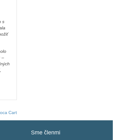
m s
ala
ožiť
bolo
ú –
dných
,
oca Cart
Sme
členmi