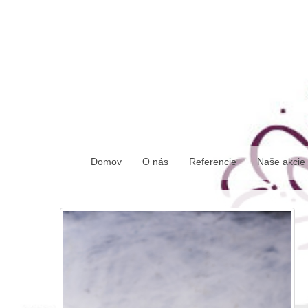
sobota, 08. august 2026
Domov
O nás
Referencie
Naše akcie