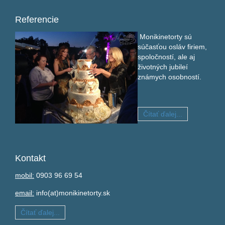
Referencie
Monikinetorty sú
súčasťou osláv firiem,
spoločností, ale aj
životných jubileí
známych osobností.
Čítať ďalej...
Kontakt
mobil:
0903 96 69 54
email:
info(at)monikinetorty.sk
Čítať ďalej...