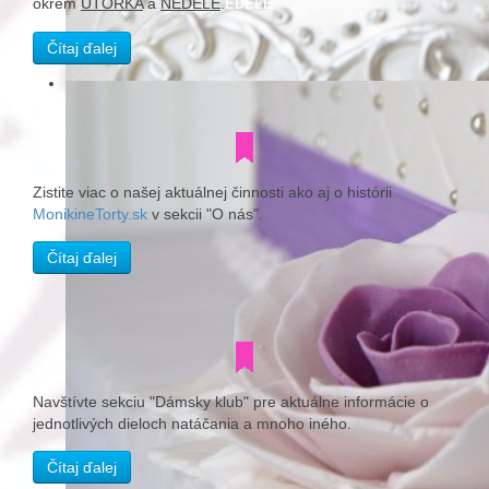
okrem
UTORKA
a
NEDELE
.
EDELE
.
Čítaj ďalej
Zistite viac o našej aktuálnej činnosti ako aj o histórii
MonikineTorty.sk
v sekcii "O nás".
Čítaj ďalej
Navštívte sekciu "Dámsky klub" pre aktuálne informácie o
jednotlivých dieloch natáčania a mnoho iného.
Čítaj ďalej