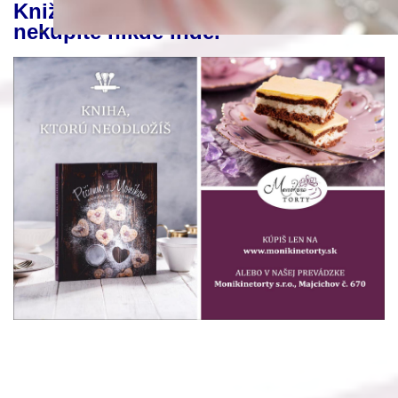
Knižku „Pečieme s Monikou“
nekúpite nikde inde.