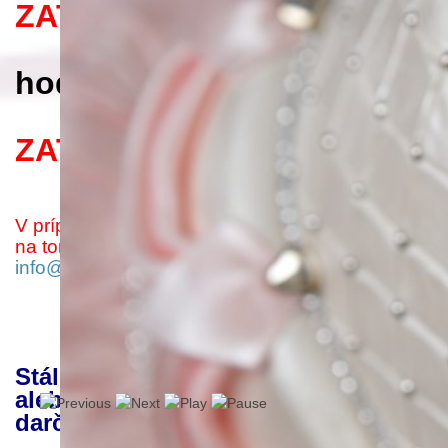
ZATVORENÉ
- v sobotu
od 09:00
hod. do 18:00 hod.
- v piatok -
ZATVORENÉ
V prípade, ak budete mať záujem o objednávky
na torty a zákusky,
kontaktujte nás mailom na:
info@monikinetorty.sk
Stále si môžete objednať pre seba
alebo svojich blízkych skvelý
darček