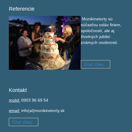
Referencie
Monikinetorty sú
súčasťou osláv firiem,
spoločností, ale aj
životných jubileí
známych osobností.
Čítať ďalej...
Kontakt
mobil:
0903 96 69 54
email:
info(at)monikinetorty.sk
Čítať ďalej...