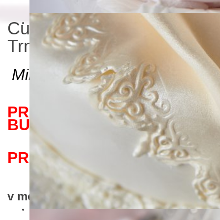
Cukrárenská výroba -
Trnava , Majcichov
Milí naši zákazníci
PREDAJŇA ZÁKUSKOV
BUDE OTVORENÁ
POČAS LETNÝCH
PRÁZDNIN NASLEDOVNE
v mesiacoch JÚL a AUGUST ... a to:
- v piatok -