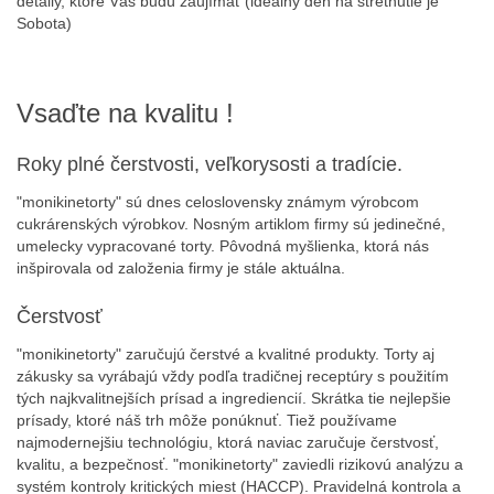
detaily, ktoré Vás budú zaujímať (ideálny deň na stretnutie je
Sobota)
Vsaďte na kvalitu !
Roky plné čerstvosti, veľkorysosti a tradície.
"monikinetorty" sú dnes celoslovensky známym výrobcom
cukrárenských výrobkov. Nosným artiklom firmy sú jedinečné,
umelecky vypracované torty. Pôvodná myšlienka, ktorá nás
inšpirovala od založenia firmy je stále aktuálna.
Čerstvosť
"monikinetorty" zaručujú čerstvé a kvalitné produkty. Torty aj
zákusky sa vyrábajú vždy podľa tradičnej receptúry s použitím
tých najkvalitnejších prísad a ingrediencií. Skrátka tie nejlepšie
prísady, ktoré náš trh môže ponúknuť. Tiež používame
najmodernejšiu technológiu, ktorá naviac zaručuje čerstvosť,
kvalitu, a bezpečnosť. "monikinetorty" zaviedli rizikovú analýzu a
systém kontroly kritických miest (HACCP). Pravidelná kontrola a