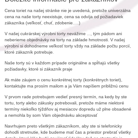
Cena toriet na našej stránke nie je uvedená, pretože univerzálna
cena na naše torty neexistuje, cena sa odvíja od požiadaviek
zákazníka (veľkosť, chuť, zdobenie.....)
V našej cukrárskej výrobni torty nevážime ..., tým pádom ani
neberieme objednávky na torty na základe hmotnosti. V našej
výrobni si dohodneme veľkosť torty vždy na základe počtu porcií,
ktoré zákazník potrebuje.
Naše torty sú v každom prípade originálne a spĺňajú všetky
požiadavky, ktoré si zákazník praje
Ak máte záujem o cenu konkrétnej torty (konkrétnych toriet),
kontaktujte ma prosím mailom a ja Vám napíšem približnú cenu
V prvom rade potrebujem vedieť presný termín, na kedy by ste
tortu, torty alebo zákusky potrebovali, pretože máme niektoré
termíny niekoľko týždňov aj mesiacov dopredu už plne obsadené
a nemohla by som Vám objednávku akceptovať
Navrhujem preto všetkým zákazníkom, aby ste si telefonicky
dohodli stretnutie, kde budeme mať čas a priestor prebrať všetky