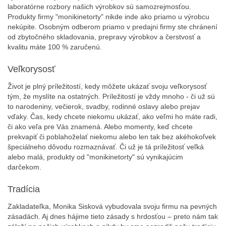
laboratórne rozbory našich výrobkov sú samozrejmosťou.
Produkty firmy "monikinetorty" nikde inde ako priamo u výrobcu
nekúpite. Osobným odberom priamo v predajni firmy ste chránení
od zbytočného skladovania, prepravy výrobkov a čerstvosť a
kvalitu máte 100 % zaručenú.
Veľkorysosť
Život je plný príležitostí, kedy môžete ukázať svoju veľkorysosť
tým, že myslíte na ostatných. Príležitostí je vždy mnoho - či už sú
to narodeniny, večierok, svadby, rodinné oslavy alebo prejav
vďaky. Čas, kedy chcete niekomu ukázať, ako veľmi ho máte radi,
či ako veľa pre Vás znamená. Alebo momenty, keď chcete
prekvapiť či poblahoželať niekomu alebo len tak bez akéhokoľvek
špeciálneho dôvodu rozmaznávať. Či už je tá príležitosť veľká
alebo malá, produkty od "monikinetorty" sú vynikajúcim
darčekom.
Tradícia
Zakladateľka, Monika Sisková vybudovala svoju firmu na pevných
zásadách. Aj dnes hájime tieto zásady s hrdosťou – preto nám tak