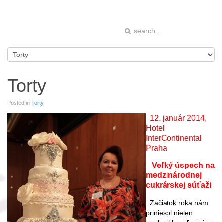
Torty
Posted in
Torty
12. január 2014,
Hotel
InterContinental
Praha
Veľký úspech na
medzinárodnej
cukrárskej súťaži
Začiatok roka nám
priniesol nielen