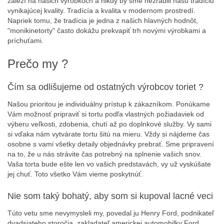
záleží na našich výrobkoch a nikdy by sme nezradili našu tradíciu
vynikajúcej kvality. Tradícía a kvalita v modernom prostredí.
Napriek tomu, že tradícia je jedna z našich hlavných hodnôt,
"monikinetorty" často dokážu prekvapiť trh novými výrobkami a
príchuťami.
Prečo my ?
Čím sa odlišujeme od ostatných výrobcov toriet ?
Našou prioritou je individuálny prístup k zákazníkom. Ponúkame
Vám možnosť pripraviť si tortu podľa vlastných požiadaviek od
výberu veľkosti, zdobenia, chutí až po doplnkové služby. Vy sami
si vďaka nám vytvárate tortu šitú na mieru. Vždy si nájdeme čas
osobne s vami všetky detaily objednávky prebrať. Sme pripravení
na to, že u nás strávite čas potrebný na splnenie vašich snov.
Vaša torta bude ešte len vo vašich predstavách, vy už vyskúšate
jej chuť. Toto všetko Vám vieme poskytnúť.
Nie som taký bohatý, aby som si kupoval lacné veci
Túto vetu sme nevymysleli my, povedal ju Henry Ford, podnikateľ
dvadsiateho storočia, zakladateľ americkej automobilky Ford.