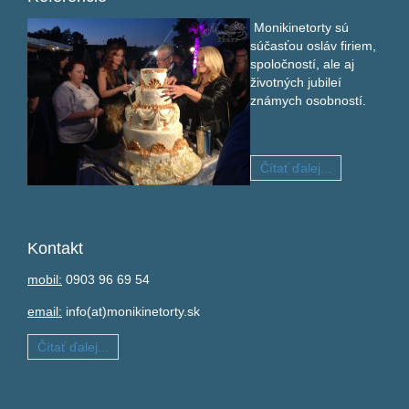
Monikinetorty sú
súčasťou osláv firiem,
spoločností, ale aj
životných jubileí
známych osobností.
Čítať ďalej...
Kontakt
mobil:
0903 96 69 54
email:
info(at)monikinetorty.sk
Čítať ďalej...