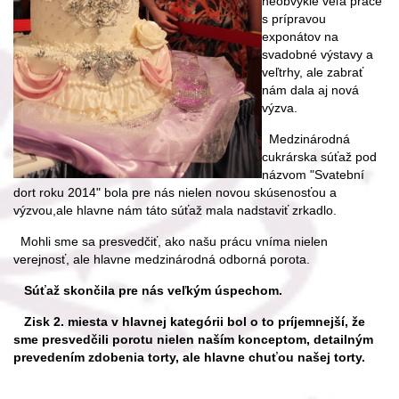
neobvykle veľa práce
s prípravou
exponátov na
svadobné výstavy a
veľtrhy, ale zabrať
nám dala aj nová
výzva.
Medzinárodná
cukrárska súťaž pod
názvom "Svatební
dort roku 2014" bola pre nás nielen novou skúsenosťou a
výzvou,ale hlavne nám táto súťaž mala nadstaviť zrkadlo.
Mohli sme sa presvedčiť, ako našu prácu vníma nielen
verejnosť, ale hlavne medzinárodná odborná porota.
Súťaž skončila pre nás veľkým úspechom.
Zisk 2. miesta v hlavnej kategórii bol o to príjemnejší, že
sme presvedčili porotu nielen naším konceptom, detailným
prevedením zdobenia torty, ale hlavne chuťou našej torty.