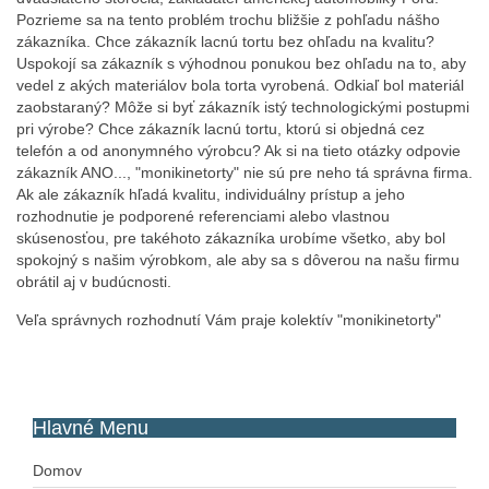
Pozrieme sa na tento problém trochu bližšie z pohľadu nášho
zákazníka. Chce zákazník lacnú tortu bez ohľadu na kvalitu?
Uspokojí sa zákazník s výhodnou ponukou bez ohľadu na to, aby
vedel z akých materiálov bola torta vyrobená. Odkiaľ bol materiál
zaobstaraný? Môže si byť zákazník istý technologickými postupmi
pri výrobe? Chce zákazník lacnú tortu, ktorú si objedná cez
telefón a od anonymného výrobcu? Ak si na tieto otázky odpovie
zákazník ANO..., "monikinetorty" nie sú pre neho tá správna firma.
Ak ale zákazník hľadá kvalitu, individuálny prístup a jeho
rozhodnutie je podporené referenciami alebo vlastnou
skúsenosťou, pre takéhoto zákazníka urobíme všetko, aby bol
spokojný s našim výrobkom, ale aby sa s dôverou na našu firmu
obrátil aj v budúcnosti.
Veľa správnych rozhodnutí Vám praje kolektív "monikinetorty"
Hlavné
Menu
Domov