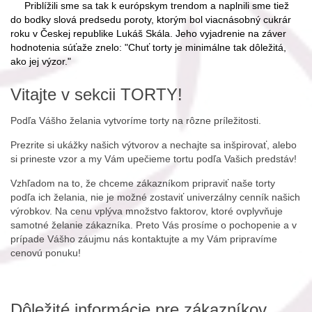
Priblížili sme sa tak k európskym trendom a naplnili sme tiež
do bodky slová predsedu poroty, ktorým bol viacnásobný cukrár
roku v Českej republike Lukáš Skála. Jeho vyjadrenie na záver
hodnotenia súťaže znelo: "Chuť torty je minimálne tak dôležitá,
ako jej výzor."
Vitajte v sekcii TORTY!
Podľa Vášho želania vytvoríme torty na rôzne príležitosti.
Prezrite si ukážky našich výtvorov a nechajte sa inšpirovať, alebo
si prineste vzor a my Vám upečieme tortu podľa Vašich predstáv!
Vzhľadom na to, že chceme zákazníkom pripraviť naše torty
podľa ich želania, nie je možné zostaviť univerzálny cenník našich
výrobkov. Na cenu vplýva množstvo faktorov, ktoré ovplyvňuje
samotné želanie zákazníka. Preto Vás prosíme o pochopenie a v
prípade Vášho záujmu nás kontaktujte a my Vám pripravíme
cenovú ponuku!
Dôležité informácie pre zákazníkov