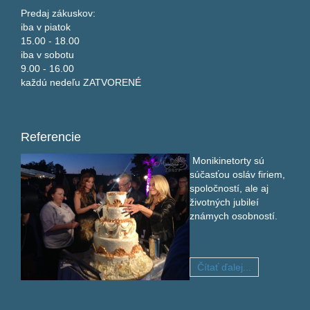
Predaj zákuskov:
iba v piatok
15.00 - 18.00
iba v sobotu
9.00 - 16.00
každú nedeľu ZATVORENÉ
Referencie
Monikinetorty sú
súčasťou osláv firiem,
spoločností, ale aj
životných jubileí
známych osobností.
Čítať ďalej...