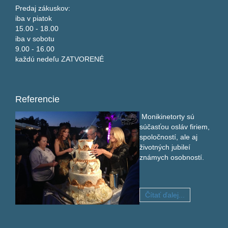
Predaj zákuskov:
iba v piatok
15.00 - 18.00
iba v sobotu
9.00 - 16.00
každú nedeľu ZATVORENÉ
Referencie
Monikinetorty sú
súčasťou osláv firiem,
spoločností, ale aj
životných jubileí
známych osobností.
Čítať ďalej...