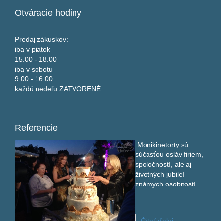
Otváracie
hodiny
Predaj zákuskov:
iba v piatok
15.00 - 18.00
iba v sobotu
9.00 - 16.00
každú nedeľu ZATVORENÉ
Referencie
Monikinetorty sú
súčasťou osláv firiem,
spoločností, ale aj
životných jubileí
známych osobností.
Čítať ďalej...