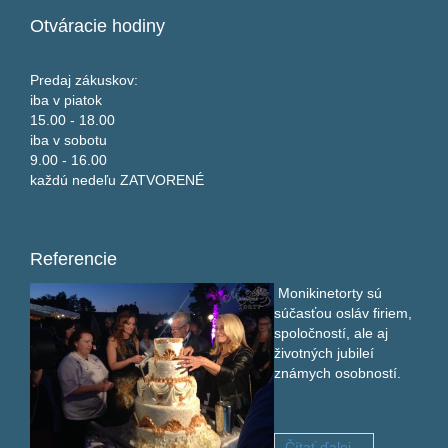
Otváracie
hodiny
Predaj zákuskov:
iba v piatok
15.00 - 18.00
iba v sobotu
9.00 - 16.00
každú nedeľu ZATVORENÉ
Referencie
Monikinetorty sú
súčasťou osláv firiem,
spoločností, ale aj
životných jubileí
známych osobností.
Čítať ďalej...