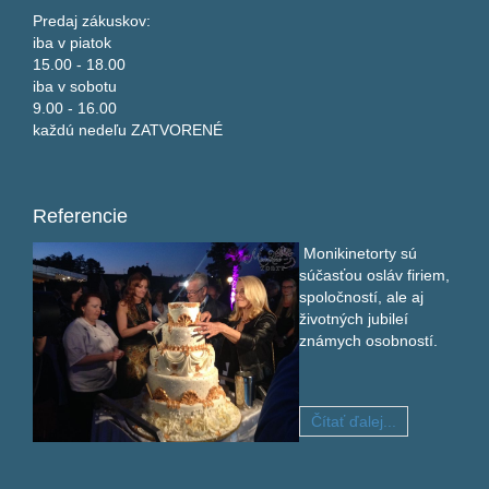
Predaj zákuskov:
iba v piatok
15.00 - 18.00
iba v sobotu
9.00 - 16.00
každú nedeľu ZATVORENÉ
Referencie
Monikinetorty sú
súčasťou osláv firiem,
spoločností, ale aj
životných jubileí
známych osobností.
Čítať ďalej...