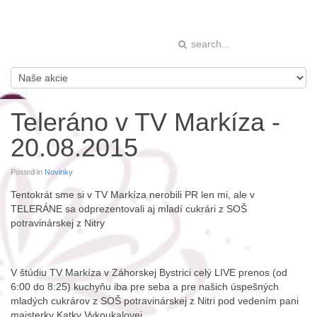
Teleráno v TV Markíza -
20.08.2015
Posted in
Novinky
Tentokrát sme si v TV Markíza nerobili PR len mi, ale v
TELERÁNE sa odprezentovali aj mladí cukrári z SOŠ
potravinárskej z Nitry
V štúdiu TV Markíza v Záhorskej Bystrici celý LIVE prenos (od
6:00 do 8:25) kuchyňu iba pre seba a pre našich úspešných
mladých cukrárov z SOŠ potravinárskej z Nitri pod vedením pani
majsterky Katky Vykoukalovej.