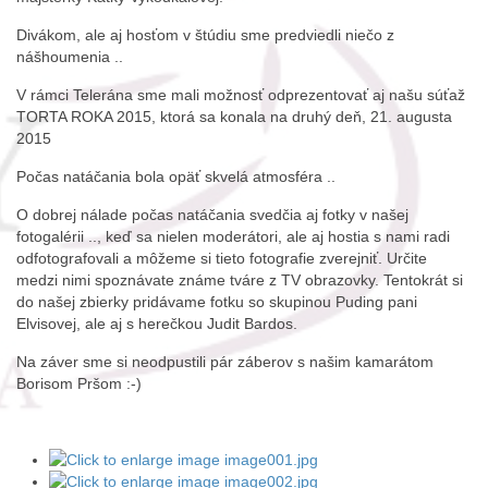
Divákom, ale aj hosťom v štúdiu sme predviedli niečo z
nášhoumenia ..
V rámci Telerána sme mali možnosť odprezentovať aj našu súťaž
TORTA ROKA 2015, ktorá sa konala na druhý deň, 21. augusta
2015
Počas natáčania bola opäť skvelá atmosféra ..
O dobrej nálade počas natáčania svedčia aj fotky v našej
fotogalérii .., keď sa nielen moderátori, ale aj hostia s nami radi
odfotografovali a môžeme si tieto fotografie zverejniť. Určite
medzi nimi spoznávate známe tváre z TV obrazovky. Tentokrát si
do našej zbierky pridávame fotku so skupinou Puding pani
Elvisovej, ale aj s herečkou Judit Bardos.
Na záver sme si neodpustili pár záberov s našim kamarátom
Borisom Pršom :-)