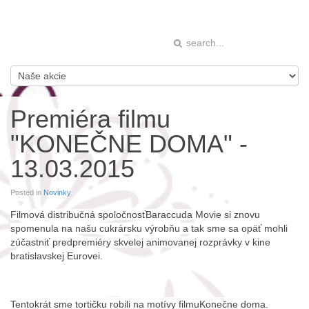
Premiéra filmu
"KONEČNE DOMA" -
13.03.2015
Posted in
Novinky
Filmová distribučná spoločnosť
Baraccuda Movie
si znovu
spomenula na našu cukrársku výrobňu a tak sme sa opäť mohli
zúčastniť predpremiéry skvelej animovanej rozprávky v kine
bratislavskej Eurovei.
Tentokrát sme tortičku robili na motívy filmuKonečne doma.