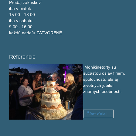
Predaj zákuskov:
iba v piatok
15.00 - 18.00
iba v sobotu
9.00 - 16.00
každú nedeľu ZATVORENÉ
Referencie
Monikinetorty sú
súčasťou osláv firiem,
spoločností, ale aj
životných jubileí
známych osobností.
Čítať ďalej...